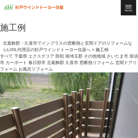
施工例
北葛飾郡・久喜市でインプラスの窓断熱と玄関ドアのリフォームな
らLIXIL代理店の杉戸ウインドトーヨー住器へ
>
施工例
すべて
千葉県
エクステリア
防犯
南埼玉郡
その他地域
さいたま市
加須
市
カーポート
春日部市
北葛飾郡
久喜市
窓断熱リフォーム
玄関ドアリ
フォーム
お風呂リフォーム