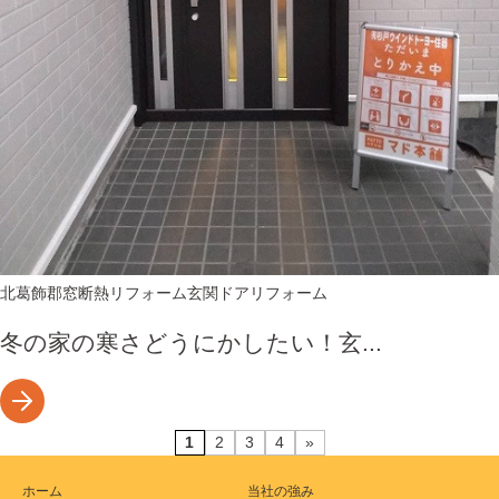
北葛飾郡
窓断熱リフォーム
玄関ドアリフォーム
冬の家の寒さどうにかしたい！玄...
1
2
3
4
»
ホーム
当社の強み