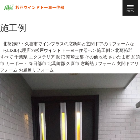
施工例
北葛飾郡・久喜市でインプラスの窓断熱と玄関ドアのリフォームな
らLIXIL代理店の杉戸ウインドトーヨー住器へ
>
施工例
>
北葛飾郡
すべて
千葉県
エクステリア
防犯
南埼玉郡
その他地域
さいたま市
加須
市
カーポート
春日部市
北葛飾郡
久喜市
窓断熱リフォーム
玄関ドアリ
フォーム
お風呂リフォーム